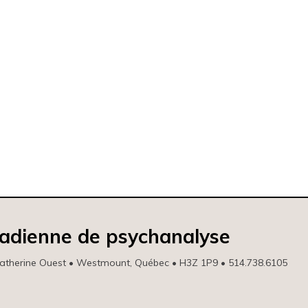
nadienne de psychanalyse
atherine Ouest • Westmount, Québec • H3Z 1P9 • 514.738.6105