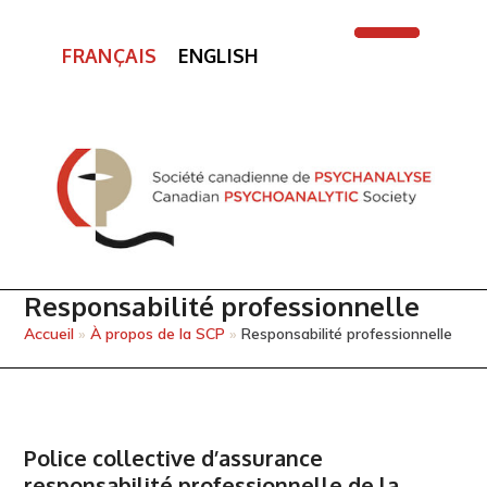
FRANÇAIS
ENGLISH
Open
Close
mobile
mobile
menu
menu
Responsabilité professionnelle
Accueil
»
À propos de la SCP
»
Responsabilité professionnelle
Police collective d’assurance
responsabilité professionnelle de la