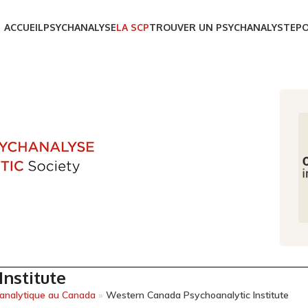
ACCUEIL
PSYCHANALYSE
LA SCP
TROUVER UN PSYCHANALYSTE
P
nstitute
hanalytique au Canada
»
Western Canada Psychoanalytic Institute