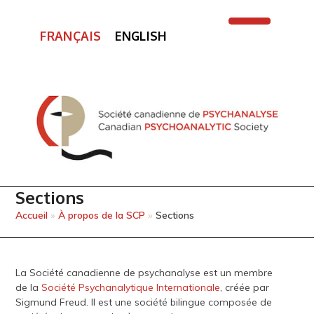
FRANÇAIS
ENGLISH
Open
Close
mobile
mobile
menu
menu
Sections
Accueil
»
À propos de la SCP
»
Sections
La Société canadienne de psychanalyse est un membre
de la
Société Psychanalytique Internationale
, créée par
Sigmund Freud. Il est une société bilingue composée de