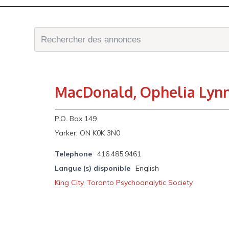
MacDonald, Ophelia Lyn
P.O. Box 149
Yarker, ON K0K 3N0
Telephone
416.485.9461
Langue (s) disponible
English
King City
,
Toronto Psychoanalytic Society