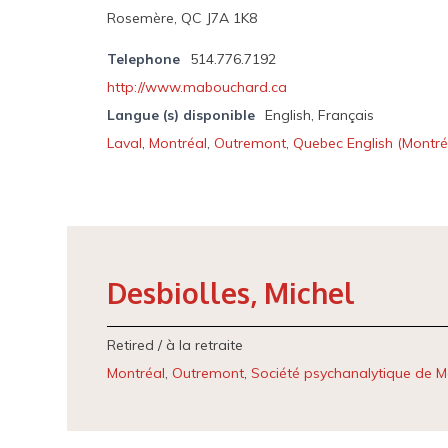
Rosemère, QC J7A 1K8
Telephone
514.776.7192
http://www.mabouchard.ca
Langue (s) disponible
English, Français
Laval
,
Montréal
,
Outremont
,
Quebec English (Montré
Desbiolles, Michel
Retired / à la retraite
Montréal
,
Outremont
,
Société psychanalytique de M