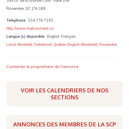
399 ch. de la Grande Côte - suite 204
Rosemère, QC J7A 1K8
Telephone
514.776.7192
http://www.mabouchard.ca
Langue (s) disponible
English, Français
Laval
,
Montréal
,
Outremont
,
Quebec English (Montréal)
,
Rosemère
Contacter le propriétaire de l'annonce
VOIR LES CALENDRIERS DE NOS
SECTIONS
ANNONCES DES MEMBRES DE LA SCP