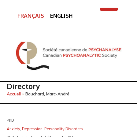
FRANÇAIS
ENGLISH
Open
Close
mobile
mobile
menu
menu
Directory
Accueil
»
Bouchard, Marc-André
PhD
Anxiety
,
Depression
,
Personality Disorders