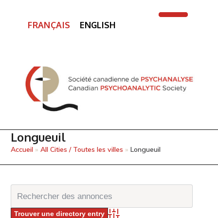
FRANÇAIS
ENGLISH
Open
Close
mobile
mobile
menu
menu
Longueuil
Accueil
»
All Cities / Toutes les villes
»
Longueuil
Advanced Search