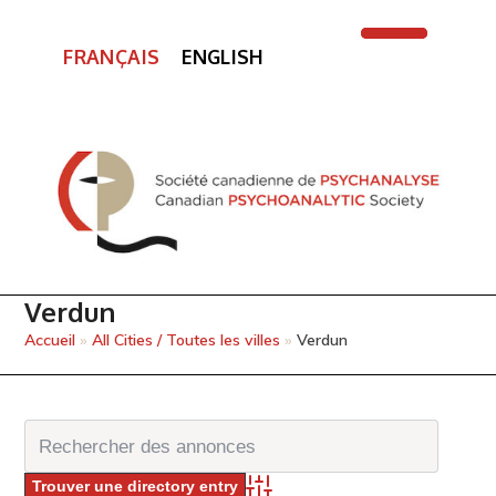
FRANÇAIS
ENGLISH
Open
Close
mobile
mobile
menu
menu
Verdun
Accueil
»
All Cities / Toutes les villes
»
Verdun
Advanced Search