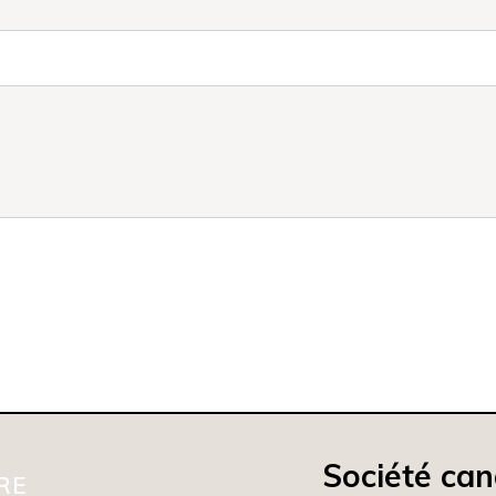
Société ca
RE