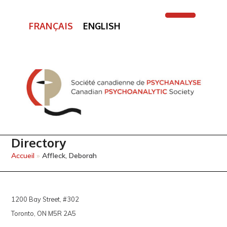
FRANÇAIS
ENGLISH
Open
Close
mobile
mobile
menu
menu
Directory
Accueil
»
Affleck, Deborah
1200 Bay Street, #302
Toronto, ON M5R 2A5