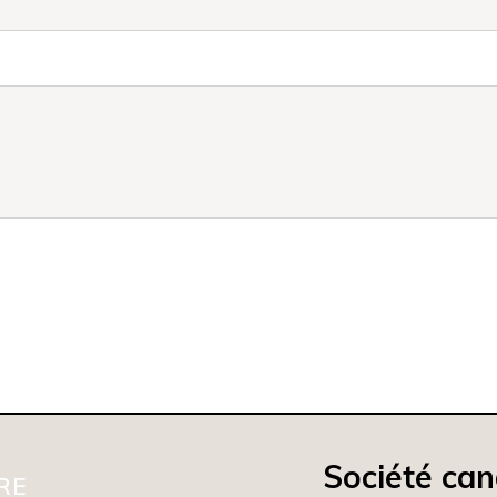
Société ca
RE