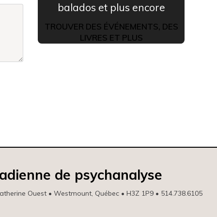
balados et plus encore
TROUVER DES ÉVÉNEMENTS, DES
LIVRES ET PLUS
nadienne de psychanalyse
atherine Ouest • Westmount, Québec • H3Z 1P9 • 514.738.6105