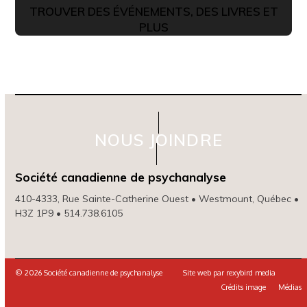
TROUVER DES ÉVÉNEMENTS, DES LIVRES ET
PLUS
NOUS JOINDRE
Société canadienne de psychanalyse
410-4333, Rue Sainte-Catherine Ouest • Westmount, Québec •
H3Z 1P9 • 514.738.6105
© 2026 Société canadienne de psychanalyse Site web par
rexybird media
Crédits image
Médias