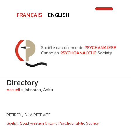
FRANÇAIS
ENGLISH
Open
Close
mobile
mobile
menu
menu
Directory
Accueil
»
Johnston, Anita
RETIRED / À LA RETRAITE
Guelph
,
Southwestern Ontario Psychoanalytic Society