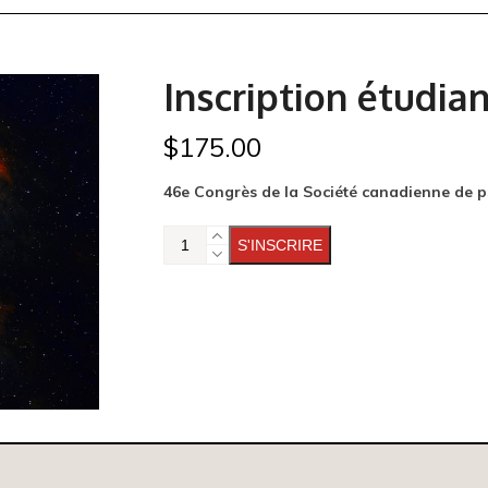
Inscription étudia
$
175.00
46e Congrès de la Société canadienne de 
quantité
S'INSCRIRE
de
Inscription
étudiant