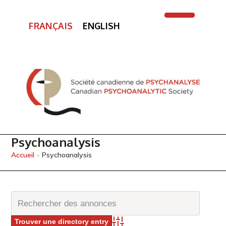
FRANÇAIS
ENGLISH
Open
Close
mobile
mobile
menu
menu
Psychoanalysis
Accueil
»
Psychoanalysis
Advanced Search